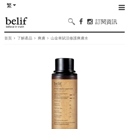
繁
訂閱資訊
首頁
了解產品
爽膚
山金車賦活修護爽膚水