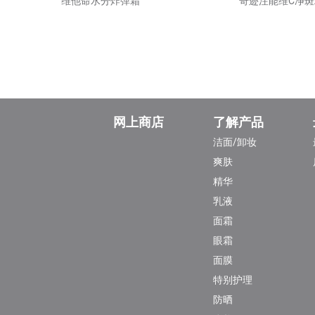
维他命水分炸弹霜
奇迹注能维C净斑
网上商店
了解产品
洁面/卸妆
爽肤
精华
乳液
面霜
眼霜
面膜
特别护理
防晒