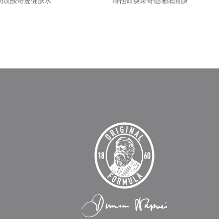
明质酸奇迹健肤水
维他命焕采奇迹睡眠面膜