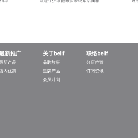
精华
奇迹守护维他命焕采纯素洁面霜
透
最新推广
关于belif
联络belif
最新产品
品牌故事
分店位置
店內优惠
皇牌产品
订阅资讯
会员计划