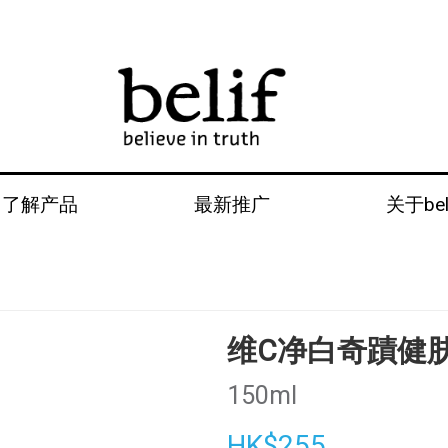
了解产品
最新推广
关于bel
维C净白奇蹟健
150ml
HK$255