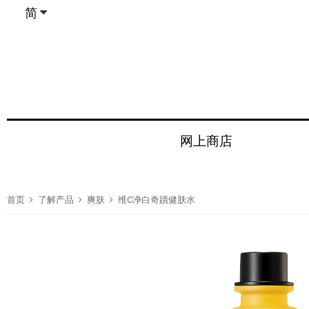
简
网上商店
首页
了解产品
爽肤
维C净白奇蹟健肤水