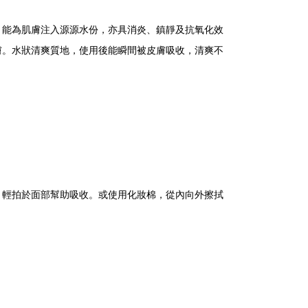
。能為肌膚注入源源水份，亦具消炎、鎮靜及抗氧化效
膚。水狀清爽質地，使用後能瞬間被皮膚吸收，清爽不
，輕拍於面部幫助吸收。或使用化妝棉，從內向外擦拭