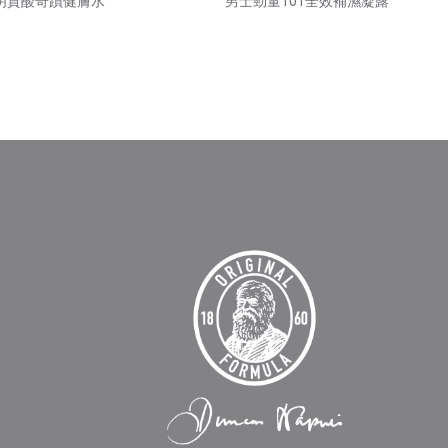
明質酸奇蹟健膚水
男士勁量101全效補濕凝露