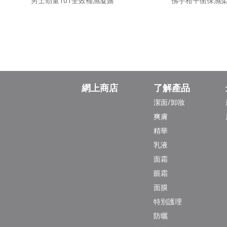
男士勁量101全效補濕凝露
佛手柑平衡保濕
網上商店
了解產品
潔面/卸妝
爽膚
精華
乳液
面霜
眼霜
面膜
特別護理
防曬