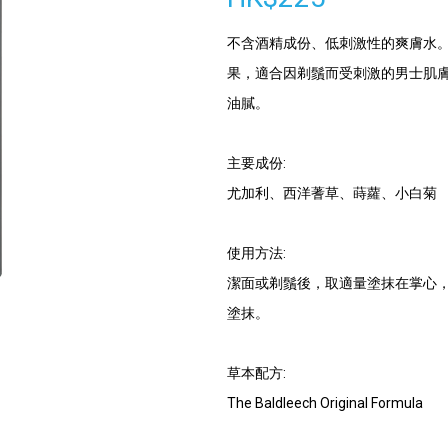
不含酒精成份、低刺激性的爽膚水
果，適合因剃鬚而受刺激的男士肌
油膩。
主要成份:
尤加利、西洋蓍草、蒔蘿、小白菊
使用方法:
潔面或剃鬚後，取適量塗抹在掌心
塗抹。
草本配方:
The Baldleech Original Formula