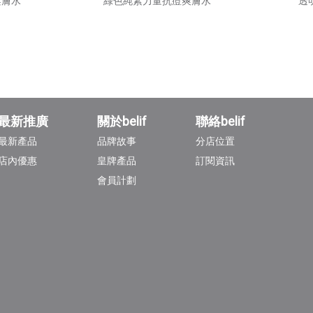
柔膚水
綠色純素力量抗痘爽膚水
透
最新推廣
關於belif
聯絡belif
最新產品
品牌故事
分店位置
店內優惠
皇牌產品
訂閱資訊
會員計劃