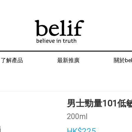
了解產品
最新推廣
關於bel
男士勁量101低
200ml
HK$225