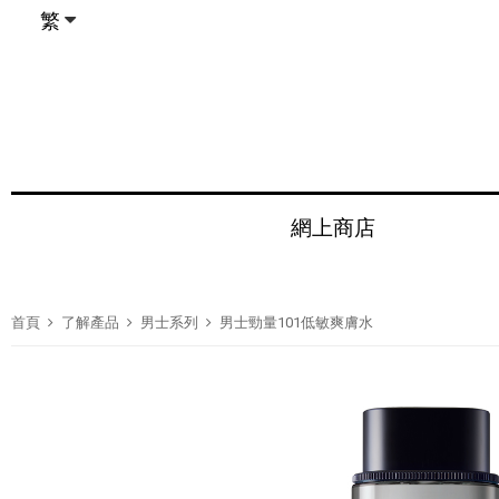
繁
網上商店
首頁
了解產品
男士系列
男士勁量101低敏爽膚水